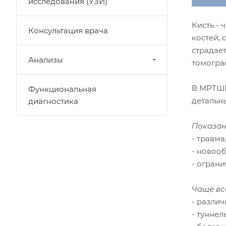
исследования (УЗИ)
Кисть - 
Консультация врача
костей, 
страдает
Анализы
томограф
В МРТШК
Функциональная
детальн
диагностика
Показан
- травма
- новоо
- огран
Чаще вс
- различ
- тунне