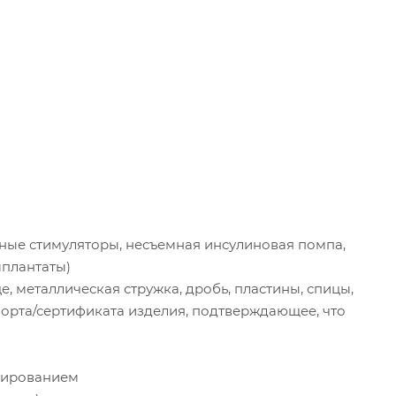
вные стимуляторы, несъемная инсулиновая помпа,
мплантаты)
це, металлическая стружка, дробь, пластины, спицы,
спорта/сертификата изделия, подтверждающее, что
стированием