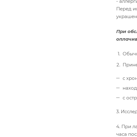
- аллерг
Перед и
украшени
При обс
оплачив
Обычн
Прине
с хро
наход
с ост
3. Иссл
4. При 
часа пос