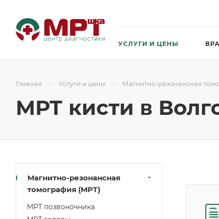
УСЛУГИ И ЦЕНЫ
ВР
—
—
Главная
Услуги и цены
Магнитно-резонансная томо
МРТ кисти в Волг
Магнитно-резонансная
томография (МРТ)
МРТ позвоночника