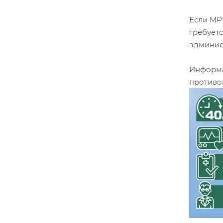
Если МР
требует
админис
Информа
противо