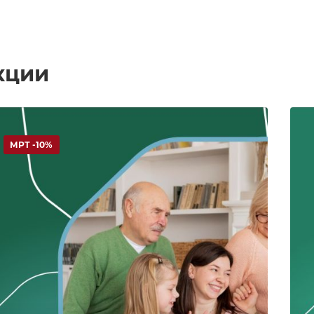
кции
МРТ -10%