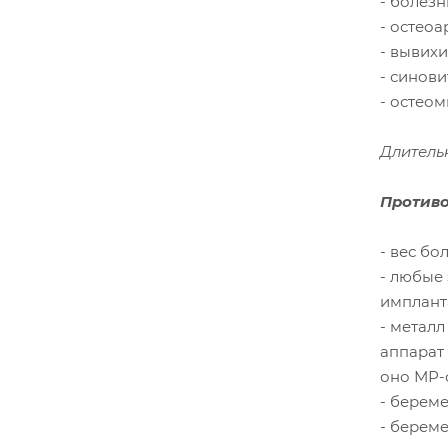
- болезн
- остеоа
- вывих
- синови
- остео
Длительн
Противо
- вес бол
- любые
имплант
- металл
аппарат 
оно МР-
- береме
- берем