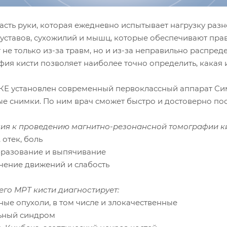
часть руки, которая ежедневно испытывает нагрузку раз
суставов, сухожилий и мышц, которые обеспечивают прав
 не только из-за травм, но и из-за неправильно распре
ия кисти позволяет наиболее точно определить, какая и
Е установлен современный первоклассный аппарат Симе
ые снимки. По ним врач сможет быстро и достоверно пос
ия к проведению магнитно-резонансной томографии ки
, отек, боль
бразование и выпячивание
ичение движений и слабость
его МРТ кисти диагностирует:
ные опухоли, в том числе и злокачественные
льный синдром