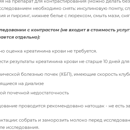
ия на препарат для контрастирования (можно делать без
сследованием необходимо снять: инсулиновую помпу, слу
я и пирсинг, нижнее белье с люрексом, смыть мази, сня
ледовании с контрастом
(не входит в стоимость усл
ается отдельно):
о оценка креатинина крови не требуется.
сти результаты креатинина крови не старше 10 дней для
нической болезнью почек (ХБП), имеющие скорость клу
ящиеся на диализе
рой почечной недостаточность
едование проводится рекомендовано натощак - не есть з
лактации: собрать и заморозить молоко перед исследова
ле исследования.