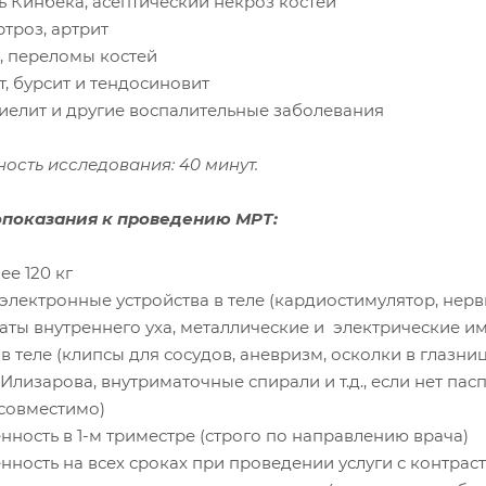
ь Кинбека, асептический некроз костей
ртроз, артрит
и, переломы костей
т, бурсит и тендосиновит
миелит и другие воспалительные заболевания
ость исследования: 40 минут.
показания к проведению МРТ:
ее 120 кг
 электронные устройства в теле (кардиостимулятор, нер
аты внутреннего уха, металлические и электрические и
 в теле (клипсы для сосудов, аневризм, осколки в глазни
Илизарова, внутриматочные спирали и т.д., если нет па
совместимо)
нность в 1-м триместре (строго по направлению врача)
енность на всех сроках при проведении услуги с контра