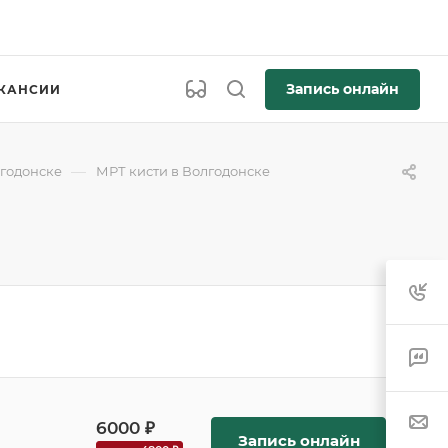
Запись онлайн
КАНСИИ
—
лгодонске
МРТ кисти в Волгодонске
6000 ₽
Запись онлайн