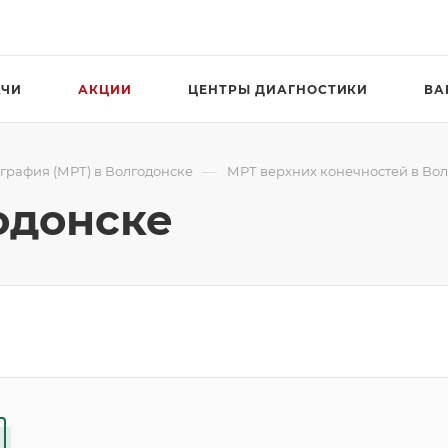
АЧИ
АКЦИИ
ЦЕНТРЫ ДИАГНОСТИКИ
ВА
—
графия (МРТ) в Волгодонске
МРТ верхних конечностей в Во
одонске