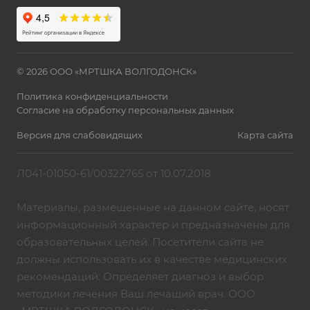
© 2026 ООО «МРТШКА ВОЛГОДОНСК»
Политика конфиденциальности
Согласие на обработку персональных данных
Версия для слабовидящих
Карта сайта
Л041-01050-61/00322765 от 10.07.2018
Материалы, размещенные на данном сайте, носят
информационный характер и предназначены для
образовательных целей. Посетители сайта не
должны использовать их в качестве медицинских
рекомендаций. Определяет диагноз и выбор
методики лечения Ваш лечащий врач. ООО