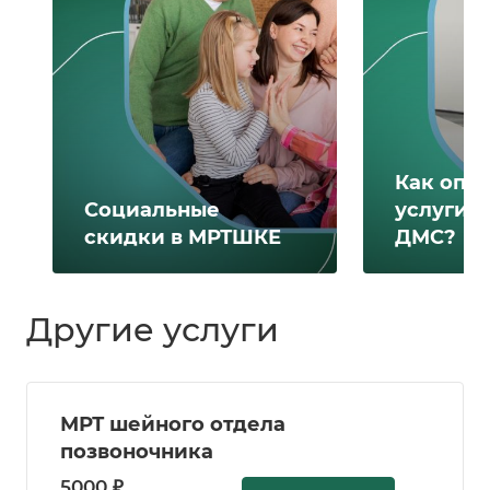
Как опл
Социальные
услуги 
скидки в МРТШКЕ
ДМС?
Другие услуги
МРТ шейного отдела
позвоночника
5000 ₽