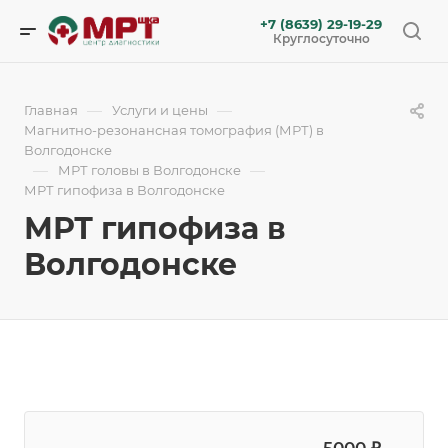
+7 (8639) 29-19-29
Круглосуточно
—
—
Главная
Услуги и цены
Магнитно-резонансная томография (МРТ) в
Волгодонске
—
—
МРТ головы в Волгодонске
МРТ гипофиза в Волгодонске
МРТ гипофиза в
Волгодонске