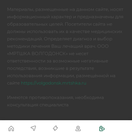
Материалы, размещенные на данном сайте, носят
информационный характер и предназначены для
образовательных целей. Посетители сайта не
должны использовать их в качестве медицинских
рекомендаций. Определяет диагноз и выбор
методики лечения Ваш лечащий врач. ООО
«МРТШКА ВОЛГОДОНСК» не несет
ответственности за возможные негативные
последствия, возникшие в результате
использования информации, размещённой на
сайте
https://volgodonsk.mrtshka.ru
Имеются противопоказания, необходима
консультация специалиста