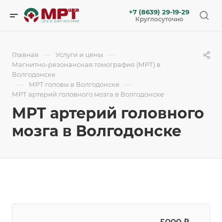
+7 (8639) 29-19-29
Круглосуточно
—
—
Главная
Услуги и цены
Магнитно-резонансная томография (МРТ) в
Волгодонске
—
—
МРТ головы в Волгодонске
МРТ артерий головного мозга в Волгодонске
МРТ артерий головного
мозга в Волгодонске