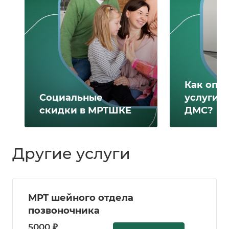
Как опл
Социальные
услуги 
скидки в МРТШКЕ
ДМС?
Другие услуги
МРТ шейного отдела
позвоночника
5000 ₽