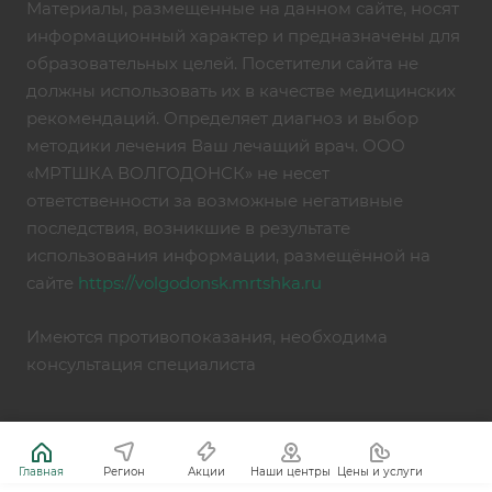
Материалы, размещенные на данном сайте, носят
информационный характер и предназначены для
образовательных целей. Посетители сайта не
должны использовать их в качестве медицинских
рекомендаций. Определяет диагноз и выбор
методики лечения Ваш лечащий врач. ООО
«МРТШКА ВОЛГОДОНСК» не несет
ответственности за возможные негативные
последствия, возникшие в результате
использования информации, размещённой на
сайте
https://volgodonsk.mrtshka.ru
Имеются противопоказания, необходима
консультация специалиста
Главная
Регион
Акции
Наши центры
Цены и услуги