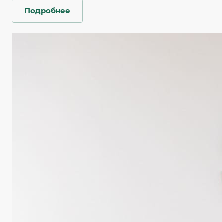
Подробнее
С 2008 года мы открываем центры диагностики
по всей стране. Для их оснащения закупаем
диагностическое оборудование — рентгеновские
и УЗИ-аппараты, компьютерные и магнитно-
резонансные томографы — от передовых