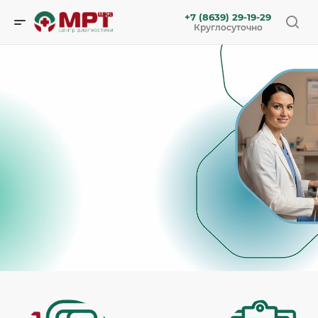
+7 (8639) 29-19-29
Круглосуточно
В МРТшке появились новые УЗИ!
УЗИ суставов, УЗИ сосудов (вен и артерий верхних и
нижних конечностей), УЗИ кишечника, УЗИ
двенадцатиперстной кишки
- теперь можно пройти в
нашем центре!
Записаться
Подробности уточняйте у администраторов центра.