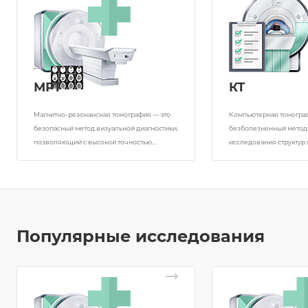
Диагностика
Диагностика
МРТ
КТ
Магнитно-резонансная томография — это
Компьютерная томогра
безопасный метод визуальной диагностики,
безболезненный метод
позволяющий с высокой точностью
исследования структур
выявлять все патологические изменения
человека, систем орган
тканей и органов.
с помощью рентгеновск
Популярные исследования