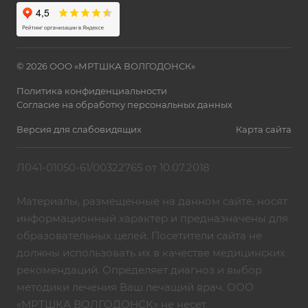
© 2026 ООО «МРТШКА ВОЛГОДОНСК»
Политика конфиденциальности
Согласие на обработку персональных данных
Версия для слабовидящих
Карта сайта
Л041-01050-61/00322765 от 10.07.2018
Материалы, размещенные на данном сайте, носят
информационный характер и предназначены для
образовательных целей. Посетители сайта не
должны использовать их в качестве медицинских
рекомендаций. Определяет диагноз и выбор
методики лечения Ваш лечащий врач. ООО
«МРТШКА ВОЛГОДОНСК» не несет