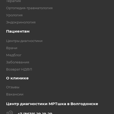
Терапия
Ортопедия-травматология
Урология
Эндокринология
Пациентам
Центры диагностики
Врачи
Медблог
Заболевания
Возврат НДФЛ
О клинике
Отзывы
Вакансии
Центр диагностики МРТшка в Волгодонске
+7 (8639) 29-19-29