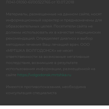
Л041-01050-61/00322765 от 10.07.2018
Материалы, размещенные на данном сайте, носят
информационный характер и предназначены для
образовательных целей. Посетители сайта не
должны использовать их в качестве медицинских
рекомендаций. Определяет диагноз и выбор
методики лечения Ваш лечащий врач. ООО
«МРТШКА ВОЛГОДОНСК» не несет
ответственности за возможные негативные
последствия, возникшие в результате
использования информации, размещённой на
сайте
https://volgodonsk.mrtshka.ru
Имеются противопоказания, необходима
консультация специалиста