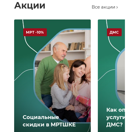
Акции
Все акции
МРТ -10%
ДМС
Как опл
Социальные
услуги 
скидки в МРТШКЕ
ДМС?