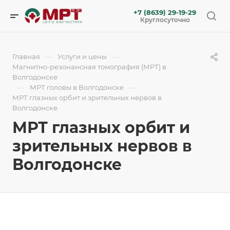
+7 (8639) 29-19-29
Круглосуточно
—
—
Главная
Услуги и цены
Магнитно-резонансная томография (МРТ) в
Волгодонске
—
—
МРТ головы в Волгодонске
МРТ глазных орбит и зрительных нервов в
Волгодонске
МРТ глазных орбит и
зрительных нервов в
Волгодонске