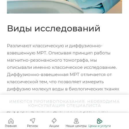
Виды исследований
Различают классическую и диффузионно-
взвешенную МРТ. Описывая принцип работы
магнитно-резонансного томографа, мы
описывали именно классическое исследование.
Диффузионно-взвешенная МРТ отличается от
классической тем, что позволяет измерить
диффузию молекул воды в биологических тканях
на клеточном уровне. Этот метод получил
ИМЕЮТСЯ ПРОТИВОПОКАЗАНИЯ. НЕОБХОДИМА
широкое распространение при
КОНСУЛЬТАЦИЯ СПЕЦИАЛИСТА
дифференциальной диагностике различных
патологий.
Главная
Регион
Акции
Наши центры
Цены и услуги