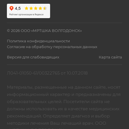
© 2026 ООО «МРТШКА ВОЛГОДОНСК»
Политика конфиденциальности
Согласие на обработку персональных данных
Версия для слабовидящих
Карта сайта
Л041-01050-61/00322765 от 10.07.2018
Материалы, размещенные на данном сайте, носят
информационный характер и предназначены для
образовательных целей. Посетители сайта не
должны использовать их в качестве медицинских
рекомендаций. Определяет диагноз и выбор
методики лечения Ваш лечащий врач. ООО