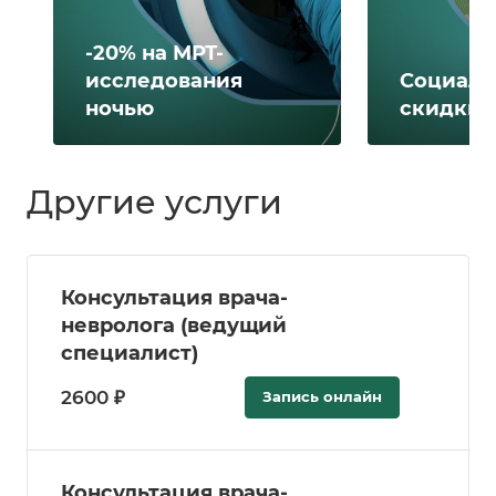
-20% на МРТ-
исследования
Социаль
ночью
скидки 
Другие услуги
Консультация врача-
невролога (ведущий
специалист)
2600 ₽
Запись онлайн
Консультация врача-