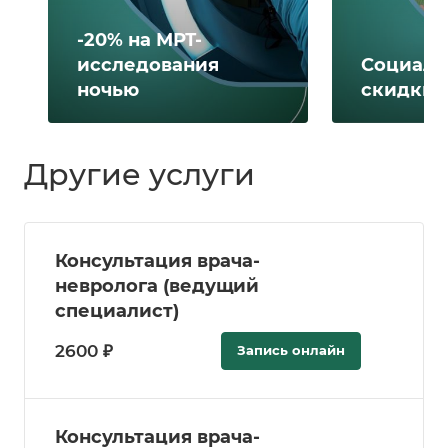
-20% на МРТ-
исследования
Социаль
ночью
скидки 
Другие услуги
Консультация врача-
невролога (ведущий
специалист)
2600 ₽
Запись онлайн
Консультация врача-