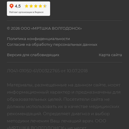
© 2026 ООО «МРТШКА ВОЛГОДОНСК»
Политика конфиденциальности
Согласие на обработку персональных данных
Версия для слабовидящих
Карта сайта
Л041-01050-61/00322765 от 10.07.2018
Материалы, размещенные на данном сайте, носят
информационный характер и предназначены для
образовательных целей. Посетители сайта не
должны использовать их в качестве медицинских
рекомендаций. Определяет диагноз и выбор
методики лечения Ваш лечащий врач. ООО
«МРТШКА ВОЛГОДОНСК» не несет