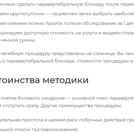
 можно сделать паравертебральную блокаду после перви
аем круглосуточно — пациентам легко выбрать наиболее
ей клинике можно пройти полное обследование за 1 ден
рмируем доступную стоимость на услуги и выдаем справ
аченной суммы.
 лечебную процедуру представлены на странице. Вы так
ь о паравертебральной блокаде, стоимости процедуры и 
тоинства методики
 снятие болевого синдрома — основной плюс параверте
 отступать сразу. Другие преимущества процедуры:
ительная простота и низкий риск побочных действий пр
ьшой список противопоказаний;