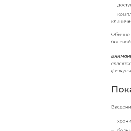
досту
компл
клиниче
Обычно 
болевой
Вниман
являетс
физкульт
Пок
Введени
хрони
боль 