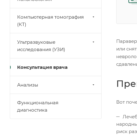
Компьютерная томография
(КТ)
Паравер
Ультразвуковые
или сня
исследования (УЗИ)
невроло
сдавлен
Консультация врача
Пре
Анализы
Вот поч
Функциональная
диагностика
Лечеб
народны
риск ра