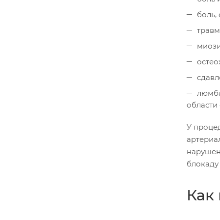
боль,
травм
миози
остео
сдавл
люмба
области
У процед
артериа
нарушен
блокаду
Как