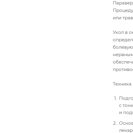
Паравер
Процеду
или тра
Укол в 
определе
болевую
нервным
обеспеч
противо
Техника 
Подго
с тон
и под
Основ
лекар