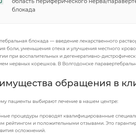
область периферического нерва/параверт
блокада
тебральная блокада — введение лекарственного раство
тия боли, уменьшения отека и улучшения местного кро
гии при воспалительных и дегенеративно-дистрофичес
ием нервных корешков. В Волгодонске паравертебраль
имущества обращения в к
ему пациенты выбирают лечение в нашем центре:
ные процедуры проводят квалифицированные специали
м рейтингом и положительными отзывами. Это гаранти
звития осложнений.