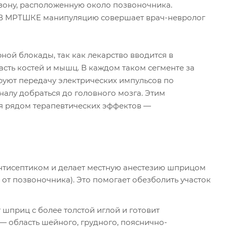
 зону, расположенную около позвоночника.
 В МРТШКЕ манипуляцию совершает врач-невролог
ой блокады, так как лекарство вводится в
асть костей и мышц. В каждом таком сегменте за
руют передачу электрических импульсов по
налу добраться до головного мозга. Этим
я рядом терапевтических эффектов —
антисептиком и делает местную анестезию шприцом
 от позвоночника). Это помогает обезболить участок
 шприц с более толстой иглой и готовит
 — область шейного, грудного, пояснично-