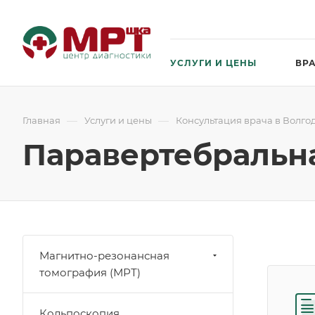
УСЛУГИ И ЦЕНЫ
ВР
—
—
Главная
Услуги и цены
Консультация врача в Волго
Паравертебральн
Магнитно-резонансная
томография (МРТ)
Кольпоскопия