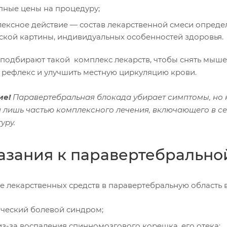
пные цены на процедуру;
ексное действие — состав лекарственной смеси опреде
ской картины, индивидуальных особенностей здоровья.
подбирают такой комплекс лекарств, чтобы снять мышеч
 рефлекс и улучшить местную циркуляцию крови.
ие!
Паравертебральная блокада убирает симптомы, но н
я лишь частью комплексного лечения, включающего в се
уру.
азания к паравертебрально
е лекарственных средств в паравертебральную область 
ческий болевой синдром;
из-за воспаления спинномозгового корешка, его отека;