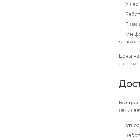
У нас
Работ
В наш
Мы фо
от выпл
Цены на
спросит
Дос
Быстрое
начинает
относ
небол