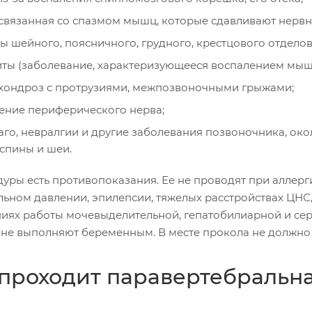
 связанная со спазмом мышц, которые сдавливают нервн
ы шейного, поясничного, грудного, крестцового отдело
ты (заболевание, характеризующееся воспалением мыш
хондроз с протрузиями, межпозвоночными грыжами;
ение периферического нерва;
го, невралгии и другие заболевания позвоночника, ок
 спины и шеи.
уры есть противопоказания. Ее не проводят при аллерг
льном давлении, эпилепсии, тяжелых расстройствах ЦНС
иях работы мочевыделительной, гепатобилиарной и сер
 не выполняют беременным. В месте прокола не должно
 проходит паравертебральна