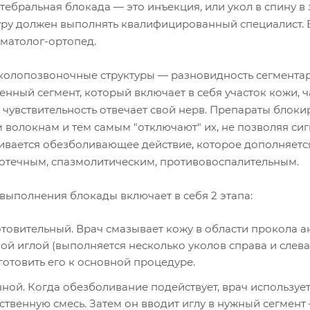
тебральная блокада — это инъекция, или укол в спину в
ру должен выполнять квалифицированный специалист.
вматолог-ортопед.
околопозвоночные структуры — разновидность сегментарн
нный сегмент, который включает в себя участок кожи, ч
 чувствительность отвечает свой нерв. Препараты блоки
 волокнам и тем самым "отключают" их, не позволяя сиг
ивается обезболивающее действие, которое дополняетс
отечным, спазмолитическим, противовоспалительным.
выполнения блокады включает в себя 2 этапа:
товительный. Врач смазывает кожу в области прокола 
кой иглой (выполняется несколько уколов справа и слева
готовить его к основной процедуре.
ной. Когда обезболивание подействует, врач использует
ственную смесь. Затем он вводит иглу в нужный сегмент