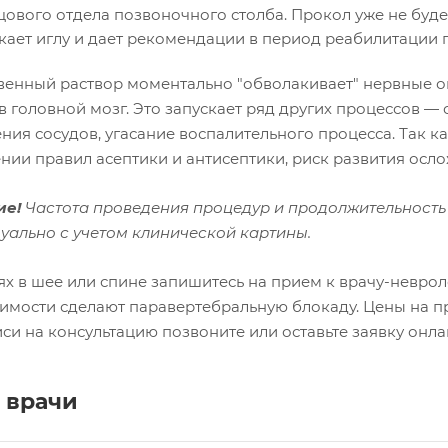
цового отдела позвоночного столба. Прокол уже не буд
кает иглу и дает рекомендации в период реабилитации 
венный раствор моментально "обволакивает" нервные о
в головной мозг. Это запускает ряд других процессов — 
ния сосудов, угасание воспалительного процесса. Так к
нии правил асептики и антисептики, риск развития осл
ие!
Частота проведения процедур и продолжительность 
уально с учетом клинической картины.
ях в шее или спине запишитесь на прием к врачу-невро
имости сделают паравертебральную блокаду. Цены на пр
си на консультацию позвоните или оставьте заявку онла
 врачи