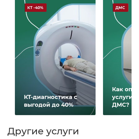
КТ -40%
ДМС
Как опл
КТ-диагностика с
услуги 
выгодой до 40%
ДМС?
Другие услуги