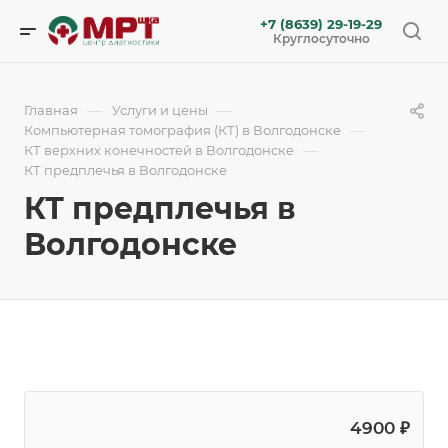
+7 (8639) 29-19-29
Круглосуточно
—
—
Главная
Услуги и цены
—
Компьютерная томография (КТ) в Волгодонске
—
КТ верхних конечностей в Волгодонске
КТ предплечья в Волгодонске
КТ предплечья в
Волгодонске
4900 ₽