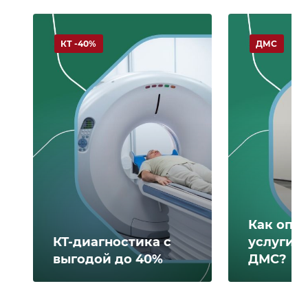
КТ -40%
ДМС
Как опл
КТ-диагностика с
услуги 
выгодой до 40%
ДМС?