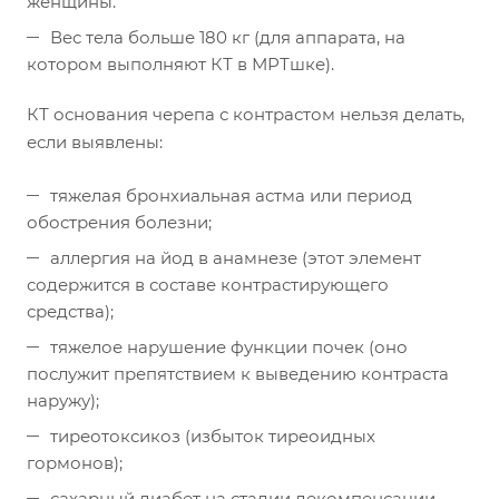
женщины.
Вес тела больше 180 кг (для аппарата, на
котором выполняют КТ в МРТшке).
КТ основания черепа с контрастом нельзя делать,
если выявлены:
тяжелая бронхиальная астма или период
обострения болезни;
аллергия на йод в анамнезе (этот элемент
содержится в составе контрастирующего
средства);
тяжелое нарушение функции почек (оно
послужит препятствием к выведению контраста
наружу);
тиреотоксикоз (избыток тиреоидных
гормонов);
сахарный диабет на стадии декомпенсации.