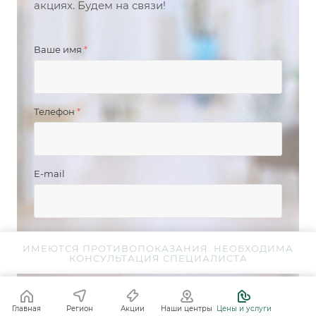
акциях. Будем на связи!
Ваше имя
*
Телефон
*
E-mail
Я согласен на
обработку персональных
ИМЕЮТСЯ ПРОТИВОПОКАЗАНИЯ. НЕОБХОДИМА
КОНСУЛЬТАЦИЯ СПЕЦИАЛИСТА
данных
Главная
Регион
Акции
Наши центры
Цены и услуги