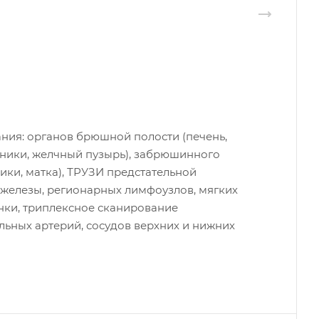
ния: органов брюшной полости (печень,
чники, желчный пузырь), забрюшинного
ники, матка), ТРУЗИ предстательной
железы, регионарных лимфоузлов, мягких
нки, триплексное сканирование
ьных артерий, сосудов верхних и нижних