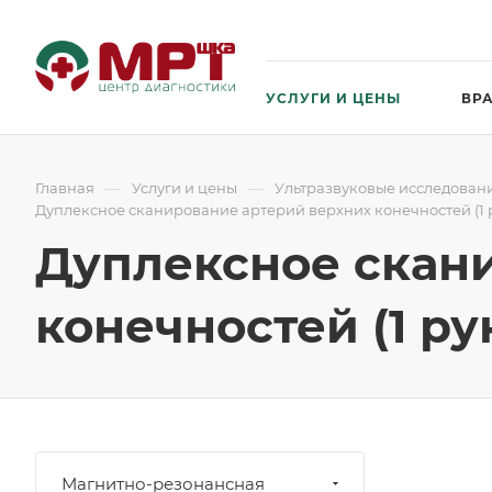
УСЛУГИ И ЦЕНЫ
ВР
—
—
Главная
Услуги и цены
Ультразвуковые исследовани
Дуплексное сканирование артерий верхних конечностей (1 
Дуплексное скан
конечностей (1 ру
Магнитно-резонансная