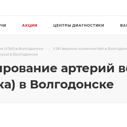
АЧИ
АКЦИИ
ЦЕНТРЫ ДИАГНОСТИКИ
ВА
—
я (УЗИ) в Волгодонске
УЗИ верхних конечностей в Волгодон
рука) в Волгодонске
ирование артерий 
ка) в Волгодонске