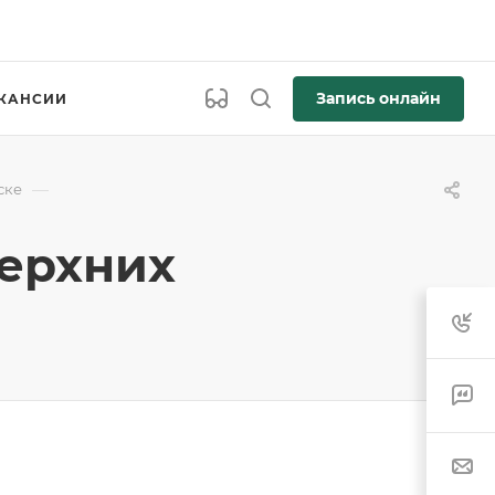
Запись онлайн
КАНСИИ
—
ске
верхних