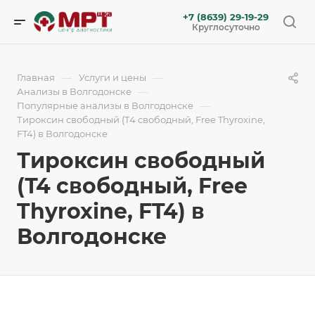
+7 (8639) 29-19-29
Круглосуточно
—
—
Главная
Услуги и цены
—
Анализы в Волгодонске
—
Популярные анализы в Волгодонске
Тироксин свободный (Т4 свободный, Free Thyroxine,
FT4) в Волгодонске
Тироксин свободный
(Т4 свободный, Free
Thyroxine, FT4) в
Волгодонске