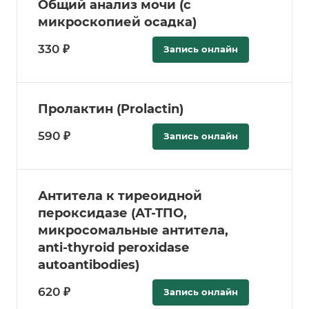
Общий анализ мочи (с
микроскопией осадка)
330 ₽
Запись онлайн
Пролактин (Prolactin)
590 ₽
Запись онлайн
Антитела к тиреоидной
пероксидазе (АТ-ТПО,
микросомальные антитела,
anti-thyroid peroxidase
autoantibodies)
620 ₽
Запись онлайн