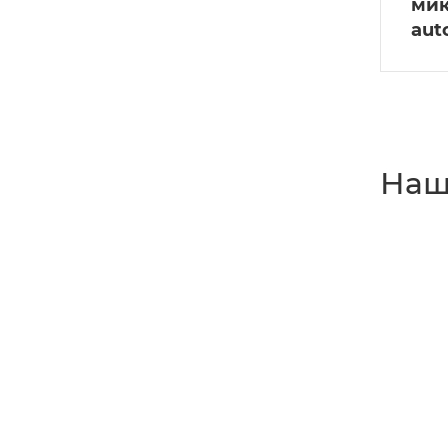
мик
aut
Наш