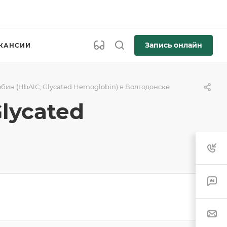
Запись онлайн
КАНСИИ
ин (HbA1С, Glycated Hemoglobin) в Волгодонске
lycated