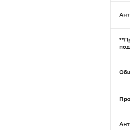
Ант
**П
под
Общ
Про
Ант