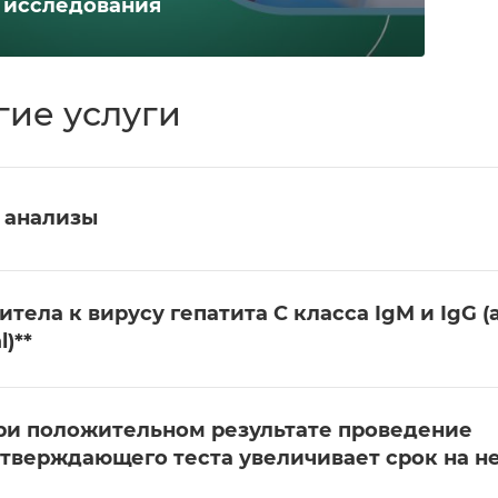
исследования
гие услуги
 анализы
итела к вирусу гепатита C класса IgM и IgG (a
l)**
ри положительном результате проведение
тверждающего теста увеличивает срок на н