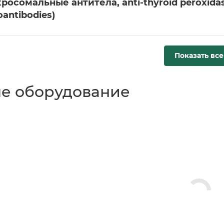
росомальные антитела, anti-thyroid peroxida
oantibodies)
Показать все
е оборудование