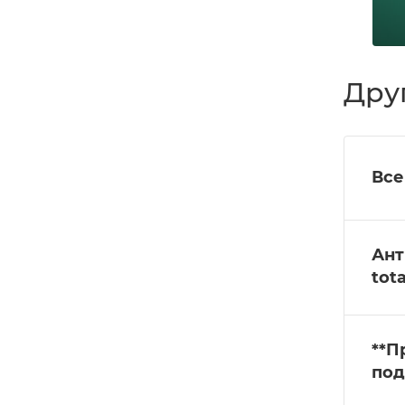
Дру
Все
Ант
tota
**П
под