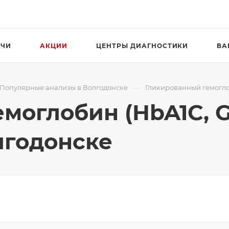
АЧИ
АКЦИИ
ЦЕНТРЫ ДИАГНОСТИКИ
ВА
—
Популярные анализы в Волгодонске
Гликированный гемоглоб
моглобин (HbA1С, G
лгодонске