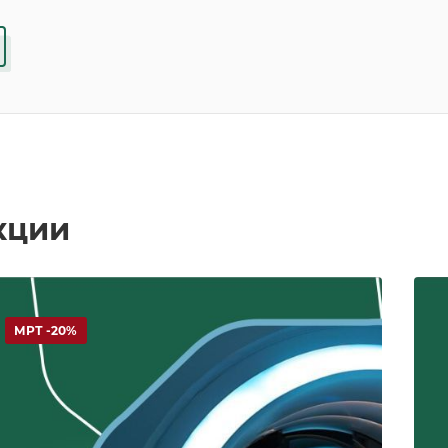
кции
МРТ -20%