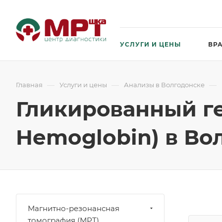
УСЛУГИ И ЦЕНЫ
ВР
—
—
—
Главная
Услуги и цены
Анализы в Волгодонске
Гликированный ге
Hemoglobin) в Во
Магнитно-резонансная
томография (МРТ)