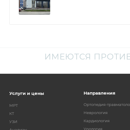
ИМЕЮТСЯ ПРОТИ
Направления
Услуги и цены
Ортопедия-травматоло
МРТ
Неврология
КТ
Кардиология
УЗИ
Урология
Анализы