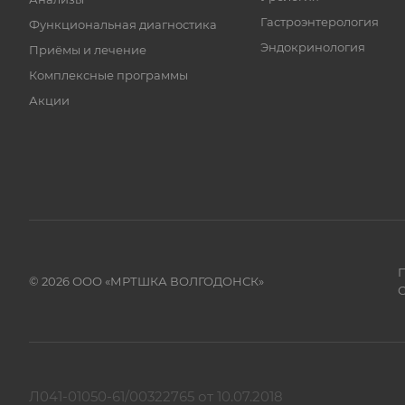
Гастроэнтерология
Функциональная диагностика
Эндокринология
Приёмы и лечение
Комплексные программы
Акции
П
© 2026 ООО «МРТШКА ВОЛГОДОНСК»
С
Л041-01050-61/00322765 от 10.07.2018